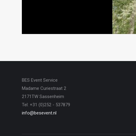
BES Event Service
Madame Curiestraat 2
2171TW Sassenheim
Tel: +31 (0)252 - 537879
info@besevent.nl