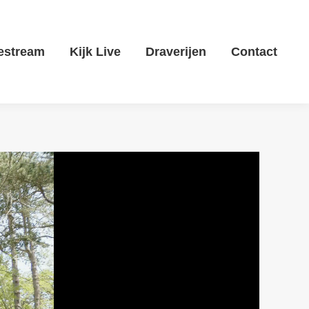
estream
Kijk Live
Draverijen
Contact
estream
Kijk Live
Draverijen
Contact