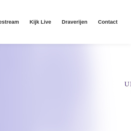
estream
Kijk Live
Draverijen
Contact
estream
Kijk Live
Draverijen
Contact